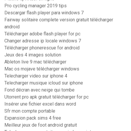
Pro cycling manager 2019 tips
Descargar flash player para windows 7
Fairway solitaire complete version gratuit télécharger
android
Télécharger adobe flash player for pc
Changer adresse ip locale windows 7
Télécharger phonerescue for android
Jeux des 4 images solution
Ableton live 9 mac télécharger
Mac os mojave télécharger windows
Telecharger video sur iphone 4
Telecharger musique icloud sur iphone
Fond décran avec neige qui tombe
Utorrent pro apk gratuit télécharger for pc
Insérer une fichier excel dans word
Sfr mon compte portable
Expansion pack sims 4 free
Meilleur jeux de foot android gratuit