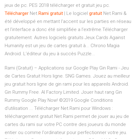
jeux de pc. PES 2018 télécharger et gratuit jeu pc.
Télécharger
Net.
Rami
gratuit
| Le logiciel
gratuit
Net.Rami &
été développé en mettant l'accent sur les parties en réseau
et l'interface a donc été simplifiée a l’extrême.Télécharger
gratuitement. Autres logiciels gratuits Jeux.Cards Against
Humanity est un jeu de cartes gratuit à... Chrono Magia
Android. L’éditeur du jeu à succès Puzzle...
Rami (Gratuit) – Applications sur Google Play Gin Rami - Jeu
de Cartes Gratuit Hors ligne. SNG Games. Jouez au meilleur
jeu gratuit hors ligne de gin rami pour les appareils Android.
Gin Rummy Free. AI Factory Limited. Jouer haut rang Gin
Rummy Google Play Now! ©2019 Google Conditions
d'utilisation ... Télécharger Net.Rami pour Windows :
téléchargement gratuit Net.Rami permet de jouer au jeu de
cartes du rami sur votre PC contre des joueurs du monde
entier ou comme l'ordinateur pour perfectionner votre jeu.