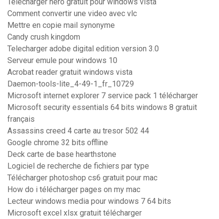
Telecharger nero gratuit pour windows vista
Comment convertir une video avec vlc
Mettre en copie mail synonyme
Candy crush kingdom
Telecharger adobe digital edition version 3.0
Serveur emule pour windows 10
Acrobat reader gratuit windows vista
Daemon-tools-lite_4-49-1_fr_10729
Microsoft internet explorer 7 service pack 1 télécharger
Microsoft security essentials 64 bits windows 8 gratuit
français
Assassins creed 4 carte au tresor 502 44
Google chrome 32 bits offline
Deck carte de base hearthstone
Logiciel de recherche de fichiers par type
Télécharger photoshop cs6 gratuit pour mac
How do i télécharger pages on my mac
Lecteur windows media pour windows 7 64 bits
Microsoft excel xlsx gratuit télécharger