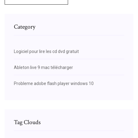
Category
Logiciel pour lire les cd dvd gratuit
Ableton live 9 mac télécharger
Probleme adobe flash player windows 10
Tag Clouds