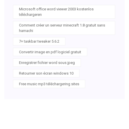
Microsoft office word viewer 2003 kostenlos
téléchargeren
Comment créer un serveur minecraft 1.8 gratuit sans
hamachi
7+ taskbar tweaker 5.6.2
Convertir image en pdf logiciel gratuit
Enregistrer fichier word sous jpeg
Retourner son écran windows 10
Free music mp3 téléchargering sites